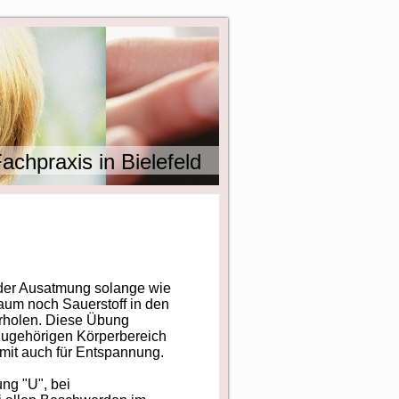
chpraxis in Bielefeld
 der Ausatmung solange wie
aum noch Sauerstoff in den
erholen. Diese Übung
azugehörigen Körperbereich
mit auch für Entspannung.
ng "U", bei