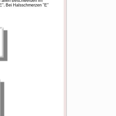
 allen Beschwerden im
E". Bei Halsschmerzen "E"