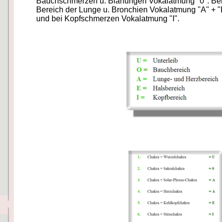
Bauchschmerzen u. Blähungen Vokalatmung "0". Bei
Bereich der Lunge u. Bronchien Vokalatmung "A" + "
und bei Kopfschmerzen Vokalatmung "I".